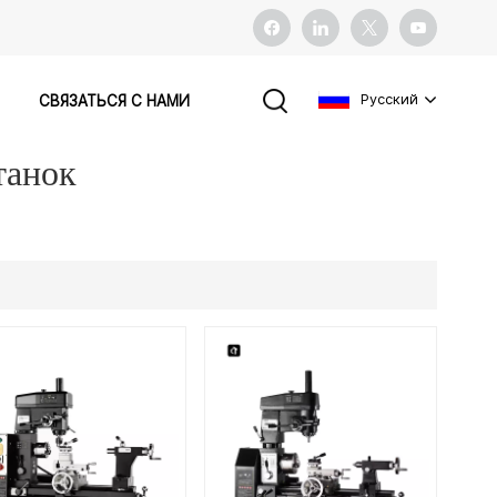
Pусский
СВЯЗАТЬСЯ С НАМИ
танок
English
français
español
Pусский