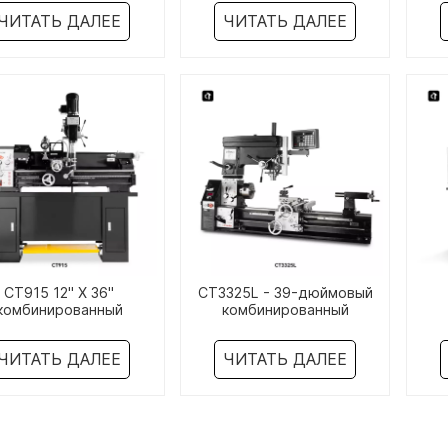
станок
станок
с
ЧИТАТЬ ДАЛЕЕ
ЧИТАТЬ ДАЛЕЕ
CT915 12" X 36"
CT3325L - 39-дюймовый
комбинированный
комбинированный
окарный/фрезерный
токарный/фрезерный
т
анок для оружейной
станок с цифровым
с
ЧИТАТЬ ДАЛЕЕ
ЧИТАТЬ ДАЛЕЕ
мастерской
считыванием