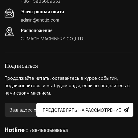
+86-15805669553
экономичнее.Специализация: небольшие центры
Электронная почта
настройки бытовых станков, бытовые токарные станки,
admin@ahctjx.com
бытовые сверлильные и фрезерные станки, небольшие
многофункциональные токарные, сверлильные и
Расположение
фрезерные станки.
CTMACH MACHINERY CO.,LTD.
Подписаться
Продолжайте читать, оставайтесь в курсе событий,
подписывайтесь, и мы будем рады, если вы поделитесь с
нами своим мнением.
ПРЕДСТАВЛЯТЬ НА РАССМОТРЕНИЕ
Hotline :
+86-15805669553