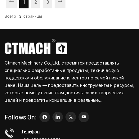
1
2
3
Всего
3
Страницы
Ctmach Machinery Co.,Ltd. стремится предоставлять
специально разработанные продукты, техническую
поддержку и обслуживание клиентов по самой низкой
цене. Наша цель — предоставить инструменты и ресурсы,
которые помогут клиентам достичь своих творческих
целей и превратить концепции в реальные
продукты.Независимо от того, занимаетесь ли вы НИОКР,
образованием, краткосрочным производством или просто
Follows On:
являетесь креативным предпринимателем, небольшие
станки Bite позволят вам удовлетворить ваши
Телефон
потребности проще, быстрее и