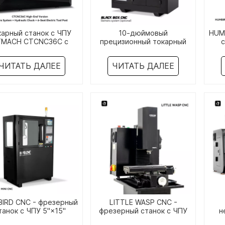
карный станок с ЧПУ
10-дюймовый
HUM
TMACH CTCNC36C с
прецизионный токарный
с
клонной станиной 14
станок Siemens с ЧПУ Black
дюймов
Box CNC
ЧИТАТЬ ДАЛЕЕ
ЧИТАТЬ ДАЛЕЕ
IRD CNC - фрезерный
LITTLE WASP CNC -
танок с ЧПУ 5"×15"
фрезерный станок с ЧПУ
н
5"×15"
ст