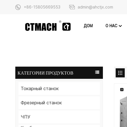
+86-15805669553
admin@ahctjx.com
О НАС
ДОМ
КАТЕГОРИИ ПРОДУКТОВ
Токарный станок
Фрезерный станок
ЧПУ