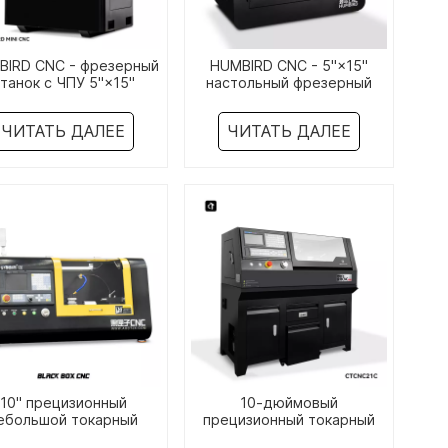
BIRD CNC - фрезерный
HUMBIRD CNC - 5"×15"
танок с ЧПУ 5"×15"
настольный фрезерный
система GSK
станок с ЧПУ
ЧИТАТЬ ДАЛЕЕ
ЧИТАТЬ ДАЛЕЕ
10" прецизионный
10-дюймовый
ебольшой токарный
прецизионный токарный
анок с ЧПУ Black Box
станок с ЧПУ CTCNC21C