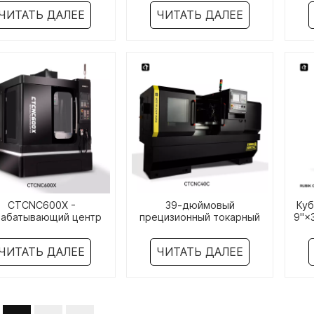
ЧИТАТЬ ДАЛЕЕ
ЧИТАТЬ ДАЛЕЕ
CTCNC600X -
39-дюймовый
Куб
абатывающий центр
прецизионный токарный
9"×
размером 13"×24"
станок с ЧПУ малого
мага
размера CTCNC45C
ЧИТАТЬ ДАЛЕЕ
ЧИТАТЬ ДАЛЕЕ