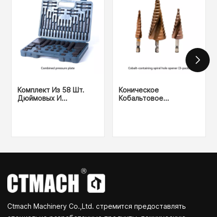
Комплект Из 58 Шт.
Коническое
Дюймовых И
Кобальтовое
Метрических
Ступенчатое Сверло
Зажимных Шпилек
Ctmach Machinery Co.,Ltd. стремится предоставлять