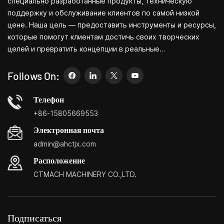
специально разработанные продукты, техническую
поддержку и обслуживание клиентов по самой низкой
цене. Наша цель — предоставить инструменты и ресурсы,
которые помогут клиентам достичь своих творческих
целей и превратить концепции в реальные
продукты.Независимо от того, занимаетесь ли вы НИОКР,
образованием, краткосрочным производством или просто
Follows On:
являетесь креативным предпринимателем, небольшие
станки Bite позволят вам удовлетворить ваши
Телефон
потребности проще, быстрее и
+86-15805669553
экономичнее.Специализация: небольшие центры
Электронная почта
настройки бытовых станков, бытовые токарные станки,
admin@ahctjx.com
бытовые сверлильные и фрезерные станки, небольшие
многофункциональные токарные, сверлильные и
Расположение
фрезерные станки.
CTMACH MACHINERY CO.,LTD.
Подписаться