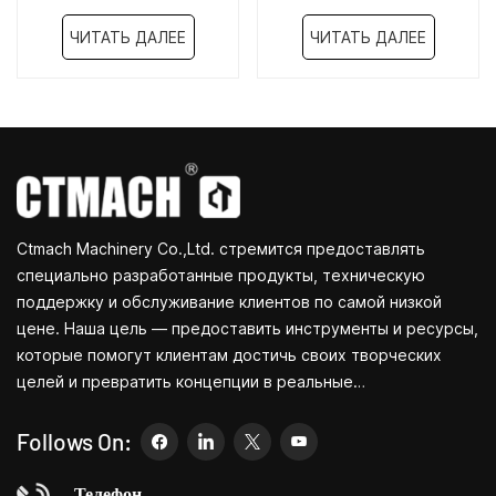
станок CTMY1224
станок CTMY3270
ЧИТАТЬ ДАЛЕЕ
ЧИТАТЬ ДАЛЕЕ
Ctmach Machinery Co.,Ltd. стремится предоставлять
специально разработанные продукты, техническую
поддержку и обслуживание клиентов по самой низкой
цене. Наша цель — предоставить инструменты и ресурсы,
которые помогут клиентам достичь своих творческих
целей и превратить концепции в реальные
продукты.Независимо от того, занимаетесь ли вы НИОКР,
образованием, краткосрочным производством или просто
Follows On:
являетесь креативным предпринимателем, небольшие
станки Bite позволят вам удовлетворить ваши
Телефон