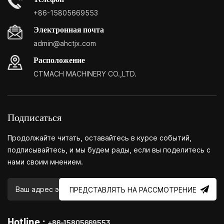
потребности проще, быстрее и
+86-15805669553
экономичнее.Специализация: небольшие центры
Электронная почта
настройки бытовых станков, бытовые токарные станки,
admin@ahctjx.com
бытовые сверлильные и фрезерные станки, небольшие
многофункциональные токарные, сверлильные и
Расположение
фрезерные станки.
CTMACH MACHINERY CO.,LTD.
Подписаться
Продолжайте читать, оставайтесь в курсе событий,
подписывайтесь, и мы будем рады, если вы поделитесь с
нами своим мнением.
ПРЕДСТАВЛЯТЬ НА РАССМОТРЕНИЕ
Hotline :
+86-15805669553