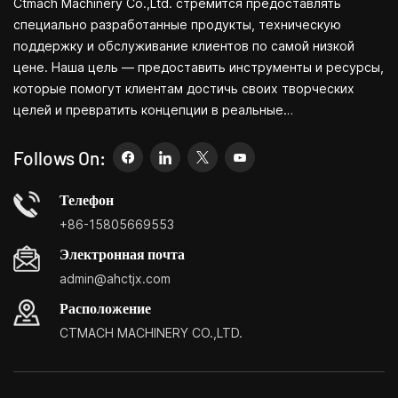
Ctmach Machinery Co.,Ltd. стремится предоставлять
деталей, поэтому этот
станок используется не
специально разработанные продукты, техническую
только в
поддержку и обслуживание клиентов по самой низкой
производственных цехах,
цене. Наша цель — предоставить инструменты и ресурсы,
но и в ремонтных
которые помогут клиентам достичь своих творческих
мастерских.
целей и превратить концепции в реальные
продукты.Независимо от того, занимаетесь ли вы НИОКР,
образованием, краткосрочным производством или просто
Follows On:
являетесь креативным предпринимателем, небольшие
станки Bite позволят вам удовлетворить ваши
Телефон
потребности проще, быстрее и
+86-15805669553
экономичнее.Специализация: небольшие центры
Электронная почта
настройки бытовых станков, бытовые токарные станки,
admin@ahctjx.com
бытовые сверлильные и фрезерные станки, небольшие
многофункциональные токарные, сверлильные и
Расположение
фрезерные станки.
CTMACH MACHINERY CO.,LTD.