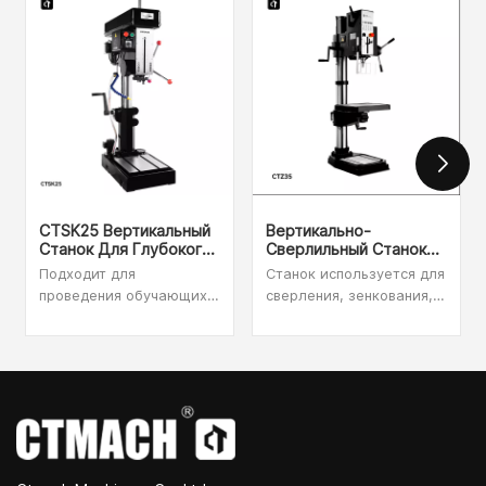
CTSK25 Вертикальный
Вертикально-
Станок Для Глубокого
Сверлильный Станок
Сверления
CTZ35
Подходит для
Станок используется для
Промышленного
проведения обучающих
сверления, зенкования,
Класса
демонстраций на
развертывания,
заводах, в ремонтных
нарезания резьбы и
мастерских, школах,
цекования, имея такие
научно-технических
преимущества, как
центрах и научно-
большая
исследовательских
производительность
институтах.
сверления и широкий
спектр обрабатываемых