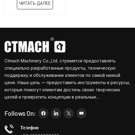
CTW1060
ЧИТАТЬ ДАЛЕЕ
Ctmach Machinery Co.,Ltd. стремится предоставлять
специально разработанные продукты, техническую
поддержку и обслуживание клиентов по самой низкой
цене. Наша цель — предоставить инструменты и ресурсы,
которые помогут клиентам достичь своих творческих
целей и превратить концепции в реальные
продукты.Независимо от того, занимаетесь ли вы НИОКР,
образованием, краткосрочным производством или просто
Follows On:
являетесь креативным предпринимателем, небольшие
станки Bite позволят вам удовлетворить ваши
Телефон
потребности проще, быстрее и