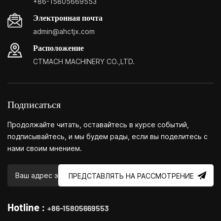
+86-15805669553
экономичнее.Специализация: небольшие центры
Электронная почта
настройки бытовых станков, бытовые токарные станки,
admin@ahctjx.com
бытовые сверлильные и фрезерные станки, небольшие
многофункциональные токарные, сверлильные и
Расположение
фрезерные станки.
CTMACH MACHINERY CO.,LTD.
Подписаться
Продолжайте читать, оставайтесь в курсе событий,
подписывайтесь, и мы будем рады, если вы поделитесь с
нами своим мнением.
ПРЕДСТАВЛЯТЬ НА РАССМОТРЕНИЕ
Hotline :
+86-15805669553