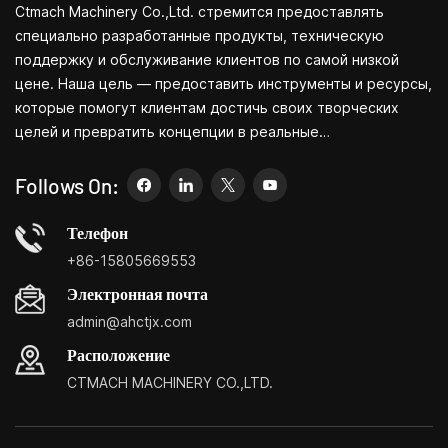
Ctmach Machinery Co.,Ltd. стремится предоставлять
специально разработанные продукты, техническую
поддержку и обслуживание клиентов по самой низкой
цене. Наша цель — предоставить инструменты и ресурсы,
которые помогут клиентам достичь своих творческих
целей и превратить концепции в реальные
продукты.Независимо от того, занимаетесь ли вы НИОКР,
образованием, краткосрочным производством или просто
Follows On:
являетесь креативным предпринимателем, небольшие
станки Bite позволят вам удовлетворить ваши
Телефон
потребности проще, быстрее и
+86-15805669553
экономичнее.Специализация: небольшие центры
Электронная почта
настройки бытовых станков, бытовые токарные станки,
admin@ahctjx.com
бытовые сверлильные и фрезерные станки, небольшие
многофункциональные токарные, сверлильные и
Расположение
фрезерные станки.
CTMACH MACHINERY CO.,LTD.